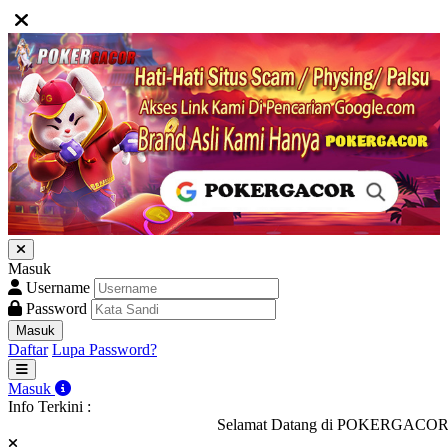
Masuk
Username
Password
Masuk
Daftar
Lupa Password?
Masuk
Info Terkini :
Selamat Datang di POKERGACOR Login,